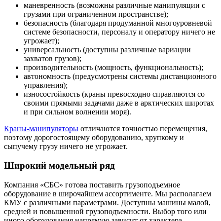
маневренность (возможны различные манипуляции с
грузами при ограниченном пространстве);
безопасность (благодаря продуманной многоуровневой
системе безопасности, персоналу и оператору ничего не
угрожает);
универсальность (доступны различные вариации
захватов грузов);
производительность (мощность, функциональность);
автономность (предусмотрены системы дистанционного
управления);
износостойкость (краны превосходно справляются со
своими прямыми задачами даже в арктических широтах
и при сильном волнении моря).
Краны-манипуляторы
отличаются точностью перемещения,
поэтому дорогостоящему оборудованию, хрупкому и
сыпучему грузу ничего не угрожает.
Широкий модельный ряд
Компания «СБС» готова поставить грузоподъемное
оборудование в широчайшем ассортименте. Мы располагаем
КМУ с различными параметрами. Доступны машины малой,
средней и повышенной грузоподъемности. Выбор того или
иного оборудования напрямую зависит от характера