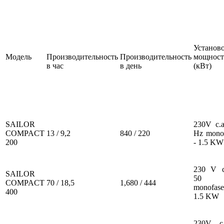
У
станов
М
одель
Производительность
П
роизводительность
мощност
в час
в день
(кВт)
SAILOR
230V c.a
COMPACT
13 /
9,2
840 /
220
Hz mono
200
- 1.5 KW
230 V c
SAILOR
50 
COMPACT
70 /
18,5
1,680 /
444
monofase
400
1.5 KW
230V c.