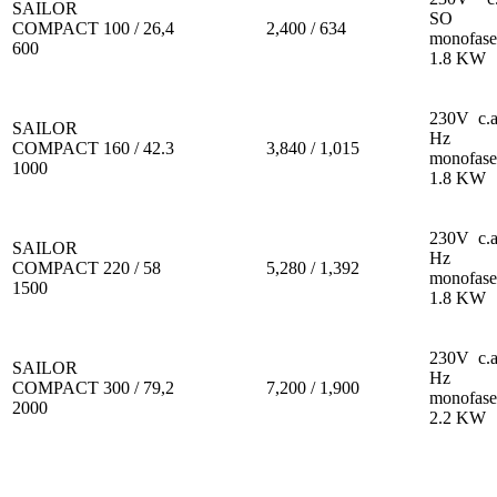
SAILOR
SO 
COMPACT
100 /
26,4
2,400 /
634
monofase
600
1.8 KW
230V c.a
SAILOR
Hz
COMPACT
160 /
42.3
3,840 /
1,015
monofase
1000
1.8 KW
230V c.a
SAILOR
Hz
COMPACT
220 /
58
5,280 /
1,392
monofase
1500
1.8 KW
230V c.a
SAILOR
Hz
COMPACT
300 /
79,2
7,200 /
1,900
monofase
2000
2.2 KW