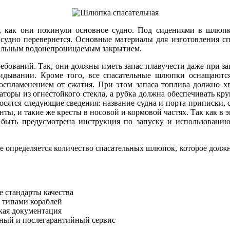
, как они покинули основное судно. Под сидениями в шлюпк
 судно перевернется. Основные материалы для изготовления с
иальным водонепроницаемым закрытием.
ебований. Так, они должны иметь запас плавучести даже при з
кидывании. Кроме того, все спасательные шлюпки оснащаютс
воспламенением от сжатия. При этом запаса топлива должно хв
ы из огнестойкого стекла, а рубка должна обеспечивать круг
осятся следующие сведения: название судна и порта приписки, 
ы, и такие же кресты в носовой и кормовой частях. Так как в э
быть предусмотрена инструкция по запуску и использованию 
е определяется количество спасательных шлюпок, которое должно
 стандарты качества
 типами кораблей
кая документация
ный и послегарантийный сервис