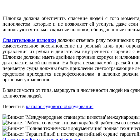
Шлюпка должна обеспечить спасение людей с того момента
пенопластом, которые и не позволяют ей утонуть, даже если
используются только закрытые шлюпки, оборудованные спец
Спасательные шлюпки
должны отвечать ряду технических тр
самостоятельное восстановление на ровный киль при опро
управления из рубки и двигателем внутреннего сгорания с 
Шлюпки должны иметь двойные прочные корпуса и иллюминатор
для спасательной шлюпки. На борта несмываемой краской нан
периметру судна должны быть приклеены светоотражающие лент
средством приходится непрофессионалам, в шлюпке должна 
органами управления.
В зависимости от типа, маршрута и численности людей на судн
количества людей.
Перейти в
каталог судового оборудования
международные
работаем со всеми
полная техничес
гарантий
О компании
|
Контактная информация