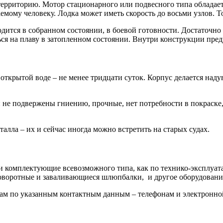
территорию. Мотор стационарного или подвесного типа обладае
мому человеку. Лодка может иметь скорость до восьми узлов. То
ходится в собранном состоянии, в боевой готовности. Достаточ
ься на плаву в затопленном состоянии. Внутри конструкции пр
ткрытой воде – не менее тридцати суток. Корпус делается над
 не подвержены гниению, прочные, нет потребности в покраске,
лла – их и сейчас иногда можно встретить на старых судах.
и комплектующие всевозможного типа, как по технико-эксплуата
поворотные и заваливающиеся шлюпбалки, и другое оборудование,
м по указанным контактным данным – телефонам и электронной 