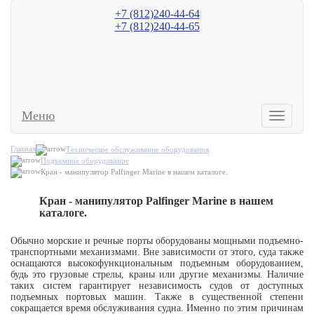
+7 (812)240-44-64
+7 (812)240-44-65
196158
,
Санкт-Петербург
,
Пулковское шоссе, д.40, корп. 4, лит. А
(БЦ «Технополис») офис 8080
E-mail:
office@sbs-spb.ru
Меню
Toggle
navigatio
Главная
Техническое обслуживание оборудования
Подъемное оборудование
Кран - манипулятор Palfinger Marine в нашем каталоге.
Кран - манипулятор Palfinger Marine в нашем
каталоге.
Обычно морские и речные порты оборудованы мощными подъемно-
транспортными механизмами. Вне зависимости от этого, суда также
оснащаются высокофункциональным подъемным оборудованием,
будь это грузовые стрелы, краны или другие механизмы. Наличие
таких систем гарантирует независимость судов от доступных
подъемных портовых машин. Также в существенной степени
сокращается время обслуживания судна. Именно по этим причинам