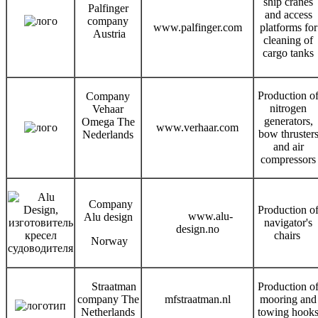
ship cranes
Palfinger
and access
company
www.palfinger.com
platforms for
Austria
cleaning of
cargo tanks
Production o
Company
nitrogen
Vehaar
generators,
Omega The
www.verhaar.com
bow thruster
Nederlands
and air
compressors
Company
Production o
www.alu-
Alu design
navigator's
design.no
chairs
Norway
Straatman
Production o
company The
mfstraatman.nl
mooring and
Netherlands
towing hook