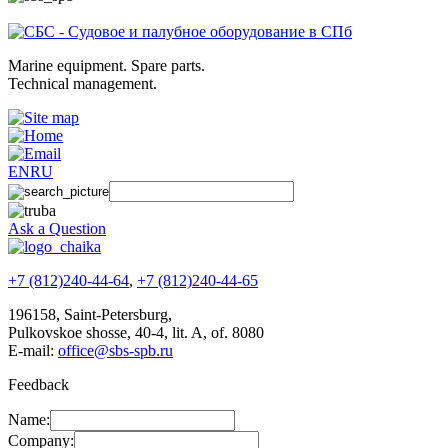
Marine equipment. Spare parts.
Technical management.
EN
RU
Ask a Question
+7 (812)240-44-64
,
+7 (812)240-44-65
196158
,
Saint-Petersburg
,
Pulkovskoe shosse, 40-4, lit. A, of. 8080
E-mail:
office@sbs-spb.ru
Feedback
Name:
Company: