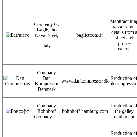
Manufacturin
Company G.
vessel's hull
Bagliyetto
details from 
bagliettosas.it
Naval Steel,
sheet and
profile
Italy
material
Company
Dan
Production o
www.dankompressor.dk
Kompressor
aircompressor
Denmark
Company
Production o
Bohnhoff
bohnhoff-hamburg.com
the galley
Germany
equipment
Production o