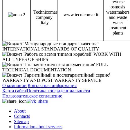
reverse
osmosis
Technicomar
watermakers
www.tecnicomar.it
company
and waste
Italy
water
treatment
plants
INTERNATIONAL STANDARDS OF QUALITY
WORK WITH
ALL TYPES OF SHIPS
FULL
TECHNICAL DOCUMENTATION
WARRANTY AND POST-WARRANTY SERVICE
О компании
|
Контактная информация
Карта сайта
|
Политика конфиденциальности
Пользовательское соглашение
About
Contacts
Sitemap
Information about services